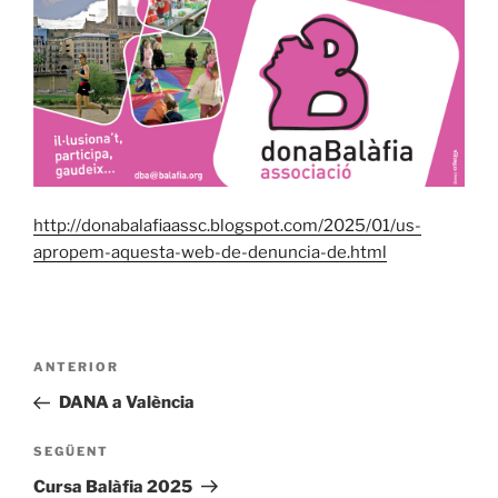
http://donabalafiaassc.blogspot.com/2025/01/us-
apropem-aquesta-web-de-denuncia-de.html
Navegació
Entrada
ANTERIOR
d'entrades
anterior
DANA a València
Entrada
SEGÜENT
següent
Cursa Balàfia 2025