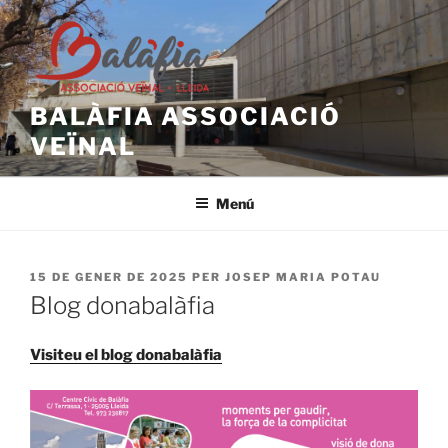
Vés
al
contingut
BALÀFIA ASSOCIACIÓ
VEÏNAL
Menú
PUBLICAT
15 DE GENER DE 2025
PER
JOSEP MARIA POTAU
A
Blog donabalàfia
Visiteu el blog donabalàfia