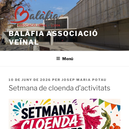
Vés
al
contingut
BALÀFIA ASSOCIACIÓ
VEÏNAL
Menú
PUBLICAT
10 DE JUNY DE 2026
PER
JOSEP MARIA POTAU
A
Setmana de cloenda d’activitats