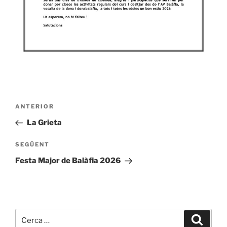
Navegació
Entrada
ANTERIOR
d'entrades
anterior
La Grieta
Entrada
SEGÜENT
següent
Festa Major de Balàfia 2026
Cerca:
Cerca