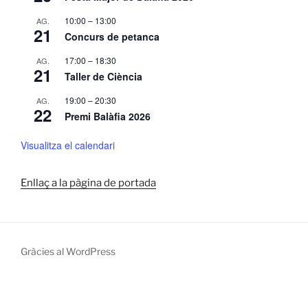
10:00
–
13:00
AG.
21
Concurs de petanca
17:00
–
18:30
AG.
21
Taller de Ciència
19:00
–
20:30
AG.
22
Premi Balàfia 2026
Visualitza el calendari
Enllaç a la pàgina de portada
Gràcies al WordPress