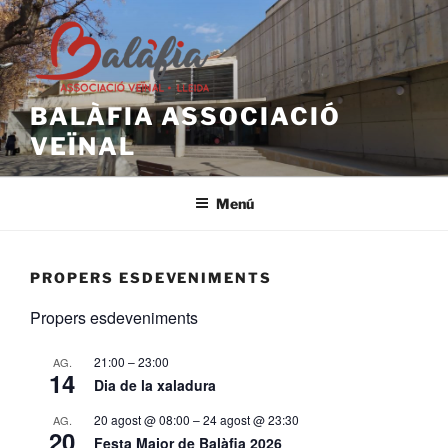
Vés
al
contingut
BALÀFIA ASSOCIACIÓ
VEÏNAL
Menú
PROPERS ESDEVENIMENTS
Propers esdeveniments
21:00
–
23:00
AG.
14
Dia de la xaladura
20 agost @ 08:00
–
24 agost @ 23:30
AG.
20
Festa Major de Balàfia 2026