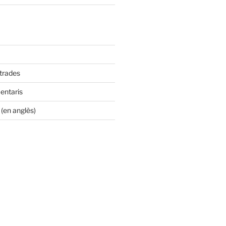
ntrades
entaris
(en anglès)