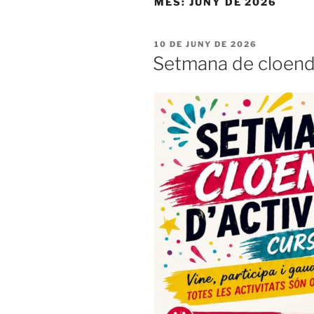
MES:
JUNY DE 2026
PUBLICAT
10 DE JUNY DE 2026
A
Setmana de cloenda