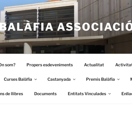
BALÀFIA ASSOCIACI
On som?
Propers esdeveniments
Actualitat
Activita
Curses Balàfia
Castanyada
Premis Balàfia
s de llibres
Documents
Entitats Vinculades
Enlla