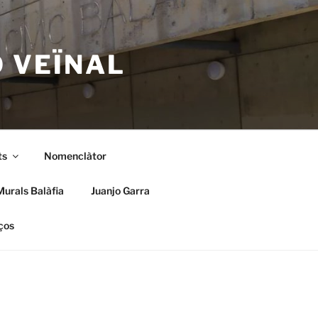
Ó VEÏNAL
ts
Nomenclàtor
Murals Balàfia
Juanjo Garra
ços