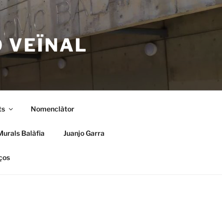
Ó VEÏNAL
ts
Nomenclàtor
Murals Balàfia
Juanjo Garra
ços