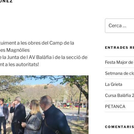
ÚÑEZ
Cerca:
eguiment a les obres del Camp de la
ENTRADES R
 les Magnòlies
a Junta de l AV Balàfia i de la secció de
Festa Major de
 a les autoritats!
Setmana de clo
La Grieta
Cursa Balàfia 
PETANCA
COMENTARIS