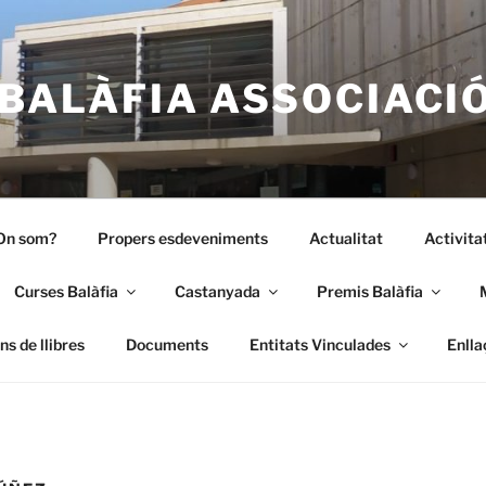
BALÀFIA ASSOCIACI
On som?
Propers esdeveniments
Actualitat
Activita
Curses Balàfia
Castanyada
Premis Balàfia
s de llibres
Documents
Entitats Vinculades
Enlla