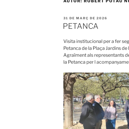
AUTOR:
ROBERT POTAU N
PUBLICAT
31 DE MARÇ DE 2026
A
PETANCA
Visita institucional per a fer s
Petanca de la Plaça Jardins de
Agraïment als representants de l
la Petanca per l acompanyament