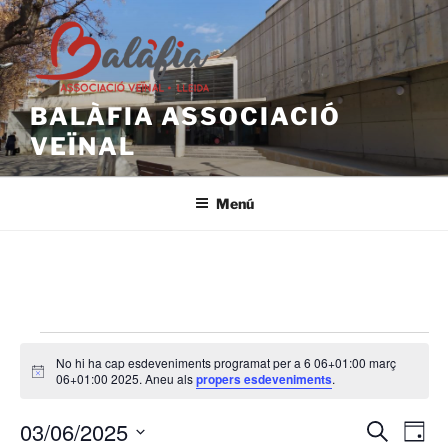
Vés
al
contingut
BALÀFIA ASSOCIACIÓ
VEÏNAL
Menú
Esdeveniments
No hi ha cap esdeveniments programat per a 6 06+01:00 març
del
A
06+01:00 2025. Aneu als
propers esdeveniments
.
v
6
í
03/06/2025
s
N
N
C
D
06+01:00