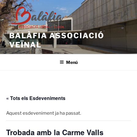
Vés
al
contingut
BALÀFIA ASSOCIACIÓ
VEÏNAL
Menú
« Tots els Esdeveniments
Aquest esdeveniment ja ha passat.
Trobada amb la Carme Valls