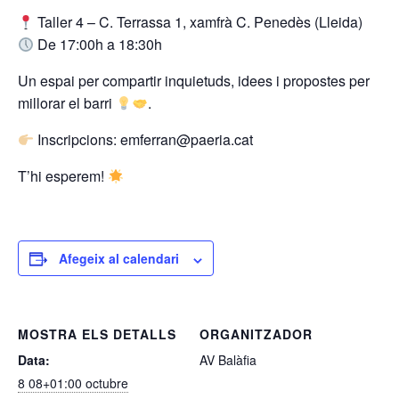
Taller 4 – C. Terrassa 1, xamfrà C. Penedès (Lleida)
De 17:00h a 18:30h
Un espai per compartir inquietuds, idees i propostes per
millorar el barri
.
Inscripcions: emferran@paeria.cat
T’hi esperem!
Afegeix al calendari
MOSTRA ELS DETALLS
ORGANITZADOR
Data:
AV Balàfia
8 08+01:00 octubre