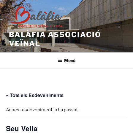
Vés
al
contingut
BALÀFIA ASSOCIACIÓ
VEÏNAL
Menú
« Tots els Esdeveniments
Aquest esdeveniment ja ha passat.
Seu Vella